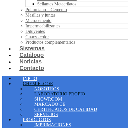
Sellantes Metacrilatos
Poliuretano – Cemento
Masillas y juntas
Microcemento
Impermeabilizantes
Diluyentes
Cuarzo color
Productos complementarios
Sistemas
Catálogo
Noticias
Contacto
INICIO
CHEMIFLOOR
NOSOTROS
LABORATORIO PROPIO
SHOWROOM
MARCADO CE
CERTIFICADOS DE CALIDAD
SERVICIOS
PRODUCTOS
IMPRIMACIONES