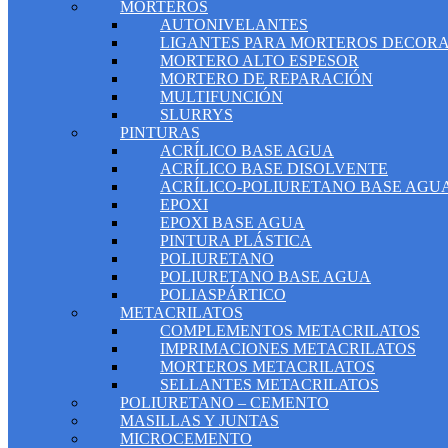
MORTEROS
AUTONIVELANTES
LIGANTES PARA MORTEROS DECORA
MORTERO ALTO ESPESOR
MORTERO DE REPARACIÓN
MULTIFUNCIÓN
SLURRYS
PINTURAS
ACRÍLICO BASE AGUA
ACRÍLICO BASE DISOLVENTE
ACRÍLICO-POLIURETANO BASE AGU
EPOXI
EPOXI BASE AGUA
PINTURA PLÁSTICA
POLIURETANO
POLIURETANO BASE AGUA
POLIASPÁRTICO
METACRILATOS
COMPLEMENTOS METACRILATOS
IMPRIMACIONES METACRILATOS
MORTEROS METACRILATOS
SELLANTES METACRILATOS
POLIURETANO – CEMENTO
MASILLAS Y JUNTAS
MICROCEMENTO