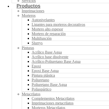
Servicios
Productos
Imprimaciones
Morteros
Autonivelantes
Ligantes para morteros decorativos
Mortero alto espesor
Mortero de reparación
Multifunción
Slurrys
Pinturas
Acrílico Base Agua
Acrílico base disolvente
Acrílico-Poliuretano Base Agua
Epoxi
Epoxi Base Agua
Pintura plástica
Poliuretano
Poliuretano Base Agua
Poliaspártico
Metacrilatos
Complementos Metacrilatos
Imprimaciones metacrilatos
Morteros Metacrilatos