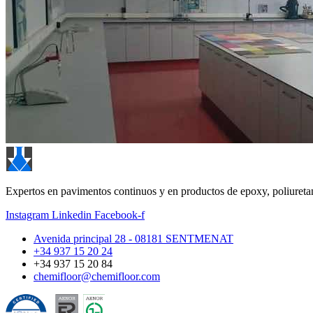
Expertos en pavimentos continuos y en productos de epoxy, poliuretan
Instagram
Linkedin
Facebook-f
Avenida principal 28 - 08181 SENTMENAT
+34 937 15 20 24
+34 937 15 20 84
chemifloor@chemifloor.com