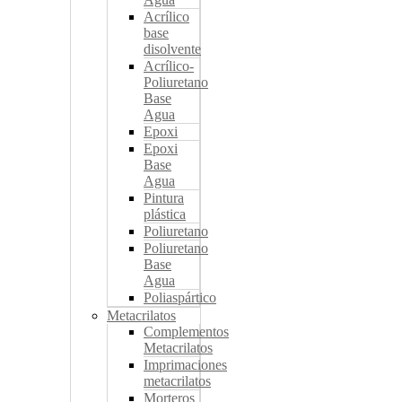
Acrílico
base
disolvente
Acrílico-
Poliuretano
Base
Agua
Epoxi
Epoxi
Base
Agua
Pintura
plástica
Poliuretano
Poliuretano
Base
Agua
Poliaspártico
Metacrilatos
Complementos
Metacrilatos
Imprimaciones
metacrilatos
Morteros