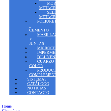
MORTEROS
METACRILATOS
SELLANTES
METACRILATOS
POLIURETANO
–
CEMENTO
MASILLAS
Y
JUNTAS
MICROCEMENTO
IMPERMEABILIZANTES
DILUYENTES
CUARZO
COLOR
PRODUCTOS
COMPLEMENTARIOS
SISTEMAS
CATÁLOGO
NOTICIAS
CONTACTO
Home
Chemifloor