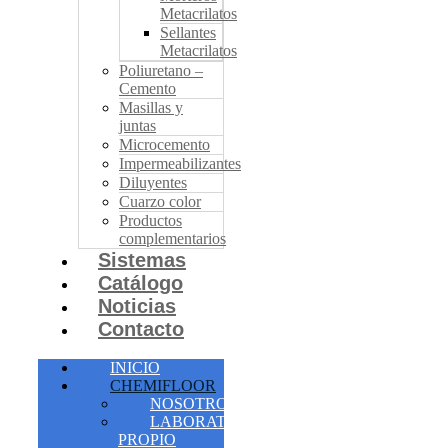
Metacrilatos
Sellantes
Metacrilatos
Poliuretano –
Cemento
Masillas y
juntas
Microcemento
Impermeabilizantes
Diluyentes
Cuarzo color
Productos
complementarios
Sistemas
Catálogo
Noticias
Contacto
INICIO
CHEMIFLOOR
NOSOTROS
LABORATORIO
PROPIO