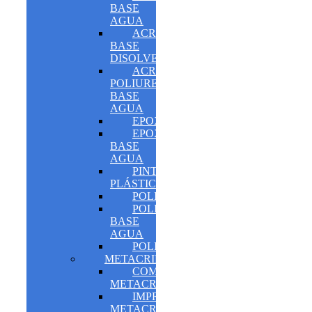
BASE
AGUA
ACRÍLICO
BASE
DISOLVENTE
ACRÍLICO-
POLIURETANO
BASE
AGUA
EPOXI
EPOXI
BASE
AGUA
PINTURA
PLÁSTICA
POLIURETANO
POLIURETANO
BASE
AGUA
POLIASPÁRTICO
METACRILATOS
COMPLEMENTOS
METACRILATOS
IMPRIMACIONES
METACRILATOS