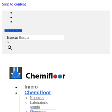
Skip to content
+34 937 152 024
Buscar
×
Inicio
Chemifloor
Nosotros
Laboratorio
propio
Showroom