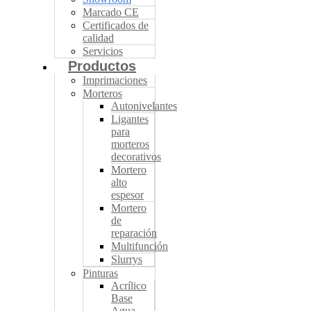
Marcado CE
Certificados de
calidad
Servicios
Productos
Imprimaciones
Morteros
Autonivelantes
Ligantes
para
morteros
decorativos
Mortero
alto
espesor
Mortero
de
reparación
Multifunción
Slurrys
Pinturas
Acrílico
Base
Agua