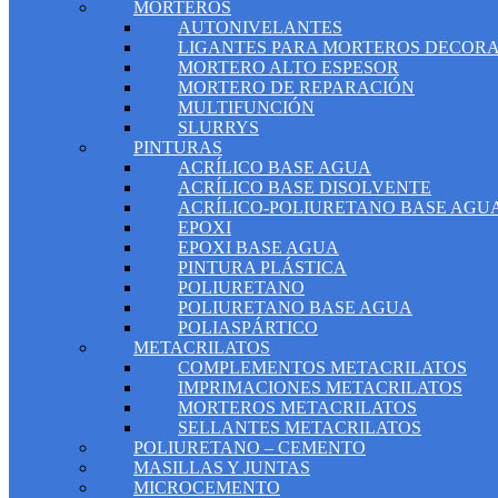
MORTEROS
AUTONIVELANTES
LIGANTES PARA MORTEROS DECORA
MORTERO ALTO ESPESOR
MORTERO DE REPARACIÓN
MULTIFUNCIÓN
SLURRYS
PINTURAS
ACRÍLICO BASE AGUA
ACRÍLICO BASE DISOLVENTE
ACRÍLICO-POLIURETANO BASE AGU
EPOXI
EPOXI BASE AGUA
PINTURA PLÁSTICA
POLIURETANO
POLIURETANO BASE AGUA
POLIASPÁRTICO
METACRILATOS
COMPLEMENTOS METACRILATOS
IMPRIMACIONES METACRILATOS
MORTEROS METACRILATOS
SELLANTES METACRILATOS
POLIURETANO – CEMENTO
MASILLAS Y JUNTAS
MICROCEMENTO