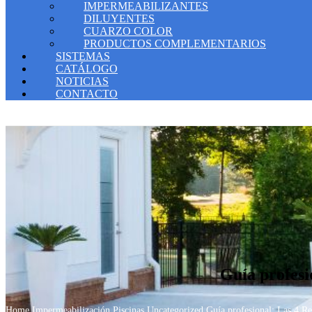
IMPERMEABILIZANTES
DILUYENTES
CUARZO COLOR
PRODUCTOS COMPLEMENTARIOS
SISTEMAS
CATÁLOGO
NOTICIAS
CONTACTO
Guía profesi
Home
Impermeabilización Piscinas
Uncategorized
Guía profesional: Las 4 Re