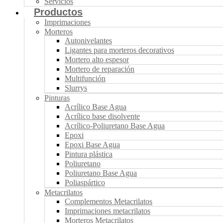
Servicios
Productos
Imprimaciones
Morteros
Autonivelantes
Ligantes para morteros decorativos
Mortero alto espesor
Mortero de reparación
Multifunción
Slurrys
Pinturas
Acrílico Base Agua
Acrílico base disolvente
Acrílico-Poliuretano Base Agua
Epoxi
Epoxi Base Agua
Pintura plástica
Poliuretano
Poliuretano Base Agua
Poliaspártico
Metacrilatos
Complementos Metacrilatos
Imprimaciones metacrilatos
Morteros Metacrilatos