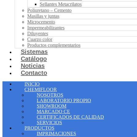
Sellantes Metacrilatos
Poliuretano – Cemento
Masillas y juntas
Microcemento
Impermeabilizantes
Diluyentes
Cuarzo color
Productos complementarios
Sistemas
Catálogo
Noticias
Contacto
INICIO
CHEMIFLOOR
NOSOTROS
LABORATORIO PROPIO
SHOWROOM
MARCADO CE
CERTIFICADOS DE CALIDAD
SERVICIOS
PRODUCTOS
IMPRIMACIONES