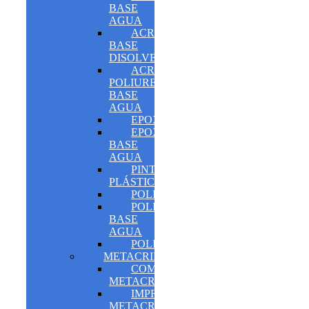
BASE
AGUA
ACRÍLICO
BASE
DISOLVENTE
ACRÍLICO-
POLIURETANO
BASE
AGUA
EPOXI
EPOXI
BASE
AGUA
PINTURA
PLÁSTICA
POLIURETANO
POLIURETANO
BASE
AGUA
POLIASPÁRTICO
METACRILATOS
COMPLEMENTOS
METACRILATOS
IMPRIMACIONES
METACRILATOS