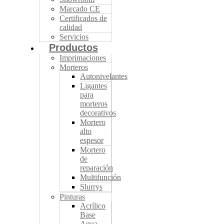
Marcado CE
Certificados de
calidad
Servicios
Productos
Imprimaciones
Morteros
Autonivelantes
Ligantes
para
morteros
decorativos
Mortero
alto
espesor
Mortero
de
reparación
Multifunción
Slurrys
Pinturas
Acrílico
Base
Agua