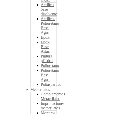
Acrílico
base
disolvente
Acrílico-
Poliuretano
Base
Agua
Epoxi
Epoxi
Base
Agua
Pintura
plástica
Poliuretano
Poliuretano
Base
Agua
Poliaspártico
Metacrilatos
Complementos
Metacrilatos
Imprimaciones
metacrilatos
Morteros