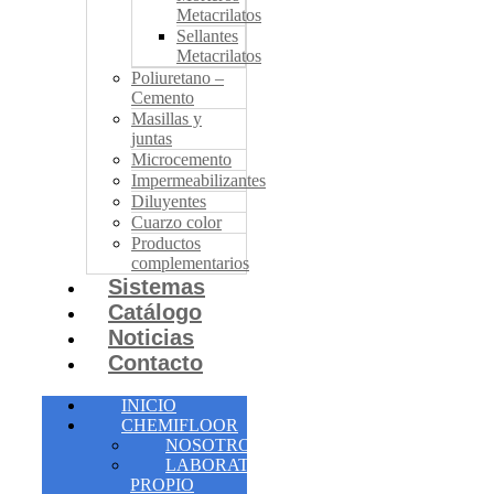
Metacrilatos
Sellantes
Metacrilatos
Poliuretano –
Cemento
Masillas y
juntas
Microcemento
Impermeabilizantes
Diluyentes
Cuarzo color
Productos
complementarios
Sistemas
Catálogo
Noticias
Contacto
INICIO
CHEMIFLOOR
NOSOTROS
LABORATORIO
PROPIO