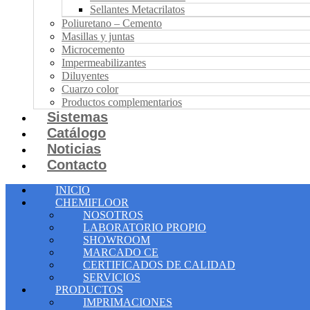
Sellantes Metacrilatos
Poliuretano – Cemento
Masillas y juntas
Microcemento
Impermeabilizantes
Diluyentes
Cuarzo color
Productos complementarios
Sistemas
Catálogo
Noticias
Contacto
INICIO
CHEMIFLOOR
NOSOTROS
LABORATORIO PROPIO
SHOWROOM
MARCADO CE
CERTIFICADOS DE CALIDAD
SERVICIOS
PRODUCTOS
IMPRIMACIONES