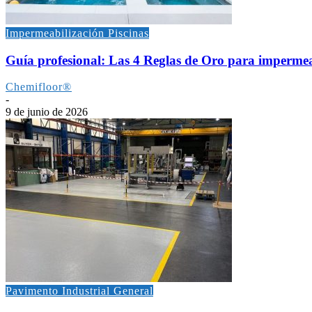
Impermeabilización Piscinas
Guía profesional: Las 4 Reglas de Oro para impermeab
Chemifloor®
-
9 de junio de 2026
Pavimento Industrial General