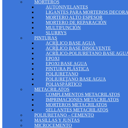
MORTEROS
AUTONIVELANTES
LIGANTES PARA MORTEROS DECORA
MORTERO ALTO ESPESOR
MORTERO DE REPARACIÓN
MULTIFUNCIÓN
SLURRYS
PINTURAS
ACRÍLICO BASE AGUA
ACRÍLICO BASE DISOLVENTE
ACRÍLICO-POLIURETANO BASE AGU
EPOXI
EPOXI BASE AGUA
PINTURA PLÁSTICA
POLIURETANO
POLIURETANO BASE AGUA
POLIASPÁRTICO
METACRILATOS
COMPLEMENTOS METACRILATOS
IMPRIMACIONES METACRILATOS
MORTEROS METACRILATOS
SELLANTES METACRILATOS
POLIURETANO – CEMENTO
MASILLAS Y JUNTAS
MICROCEMENTO