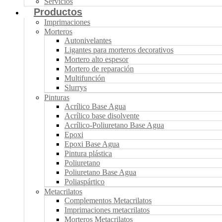
Servicios
Productos
Imprimaciones
Morteros
Autonivelantes
Ligantes para morteros decorativos
Mortero alto espesor
Mortero de reparación
Multifunción
Slurrys
Pinturas
Acrílico Base Agua
Acrílico base disolvente
Acrílico-Poliuretano Base Agua
Epoxi
Epoxi Base Agua
Pintura plástica
Poliuretano
Poliuretano Base Agua
Poliaspártico
Metacrilatos
Complementos Metacrilatos
Imprimaciones metacrilatos
Morteros Metacrilatos