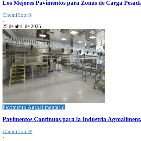
Los Mejores Pavimentos para Zonas de Carga Pesada:
Chemifloor®
-
25 de abril de 2026
Pavimento Agroalimentario
Pavimentos Continuos para la Industria Agroalimentar
Chemifloor®
-